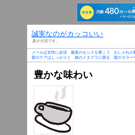
誠実なのがカッコいい
真が大切です。
メールは女性に必須
服装のセンスを磨こう
おしゃれの
髪のケアはしっかりと
娘のイタズラに困る
髪のカラー
豊かな味わい